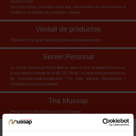
és molt nostre
Som una mútua, la formem entre tots, i els beneficis es reinverteixen a
l’entitat en la millora de productes i serveis
Ventall de productes
Disposem d’un gran ventall de productes asseguradors
Servei Personal
La nostra companya Rocío Blanco serà la teva Assessora Personal.
El seu telèfon directe és el 93 702 58 90 i la seva adreça electrònica
és rocio.blanco@mussap.com. T’hi pots adreçar directament i
t’ajudarà en el que necessitis.
Tria Mussap
Per tot això, si ets del Búnquer, tria Mussap.
SOL·LICITAR INFO