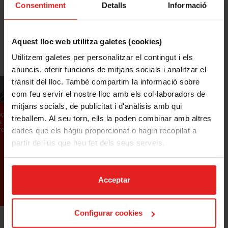
Consentiment
Detalls
Informació
TRIA LA TEVA ASSEGURANÇA
Aquest lloc web utilitza galetes (cookies)
A Mussap disposem d'un ampli ventall de productes per donar
Utilitzem galetes per personalitzar el contingut i els
resposta a les diferents situacions personals i familiars.
anuncis, oferir funcions de mitjans socials i analitzar el
trànsit del lloc. També compartim la informació sobre
LLAR
com feu servir el nostre lloc amb els col·laboradors de
mitjans socials, de publicitat i d'anàlisis amb qui
nça
Com a casa enlloc. T’oferim una àmplia oferta
T’encant
treballem. Al seu torn, ells la poden combinar amb altres
s a
d'assegurances de la Llar per a la teva total
oi? T'of
res
tranquil·litat.
s'adeqü
dades que els hàgiu proporcionat o hagin recopilat a
conductor
partir de l'ús que heu fet dels seus serveis.
CONEIX +
Acceptar
Configurar cookies
ASSEGURANCES MOLT NOSTRES