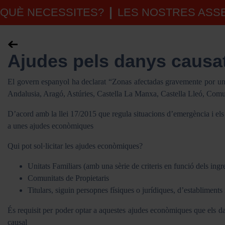
QUÈ NECESSITES?
LES NOSTRES AS
Ajudes pels danys causa
El govern espanyol ha declarat “Zonas afectadas gravemente por un
Andalusia, Aragó, Astúries, Castella La Manxa, Castella Lleó, Comu
D’acord amb la llei 17/2015 que regula situacions d’emergència i els
a unes ajudes econòmiques
Qui pot sol·licitar les ajudes econòmiques?
Unitats Familiars (amb una sèrie de criteris en funció dels ingr
Comunitats de Propietaris
Titulars, siguin persopnes físiques o jurídiques, d’establiments 
És requisit per poder optar a aquestes ajudes econòmiques que els dan
causal