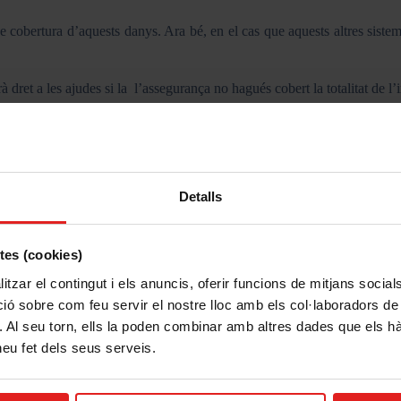
de cobertura d’aquests danys. Ara bé, en el cas que aquests altres siste
à dret a les ajudes si la l’assegurança no hagués cobert la totalitat de l
 el model corresponent que es pot trobar en l’Ordre INT/277/2008
Detalls
etes (cookies)
tzar el contingut i els anuncis, oferir funcions de mitjans socials i
 sobre com feu servir el nostre lloc amb els col·laboradors de m
m. Al seu torn, ells la poden combinar amb altres dades que els h
mussapasseg
 heu fet dels seus serveis.