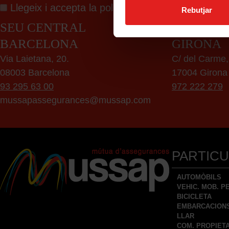
Llegeix i accepta la
política de privacitat
Rebutjar
SEU CENTRAL
DELEGAC
BARCELONA
GIRONA
Via Laietana, 20.
C/ del Carme,
08003 Barcelona
17004 Girona
93 295 63 00
972 222 279
mussapassegurances@mussap.com
PARTIC
AUTOMÒBILS
VEHIC. MOB. 
BICICLETA
EMBARCACION
LLAR
COM. PROPIET