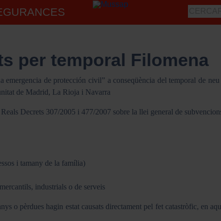
SEGURANCES
ts per temporal Filomena
a emergencia de protección civil” a conseqüència del temporal de neu 
nitat de Madrid, La Rioja i Navarra
 Reals Decrets 307/2005 i 477/2007 sobre la llei general de subvencions
essos i tamany de la família)
mercantils, industrials o de serveis
ys o pèrdues hagin estat causats directament pel fet catastròfic, en aqu