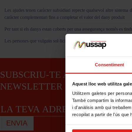
Les ajudes tenen caràcter subsidiari repecte qualsevol altre sistema 
caràcter complementari fins a completar el valor del dany produït
Per tant si els danys estan coberts per una assegurança només es tindr
Les persones que vulguin sol·licitar aquesta ajuda han de presentar
Consentiment
SUBSCRIU-TE A LA NOSTRA
NEWSLETTER
Aquest lloc web utilitza gal
Utilitzem galetes per personali
També compartim la informació
i d'anàlisis amb qui treballe
recopilat a partir de l'ús que