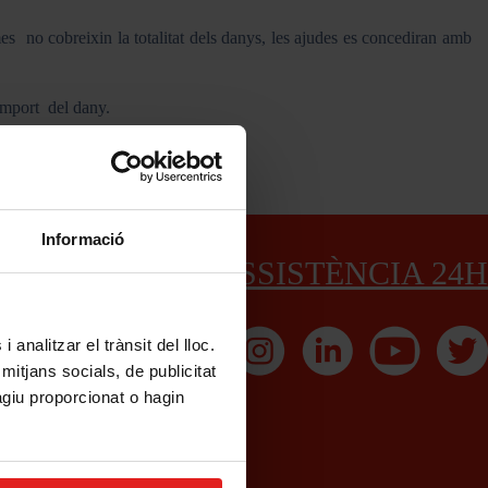
mes no cobreixin la totalitat dels danys, les ajudes es concediran amb
’import del dany.
Informació
ASSISTÈNCIA 24H
 analitzar el trànsit del lloc.
itjans socials, de publicitat
àgiu proporcionat o hagin
urances@mussap.com