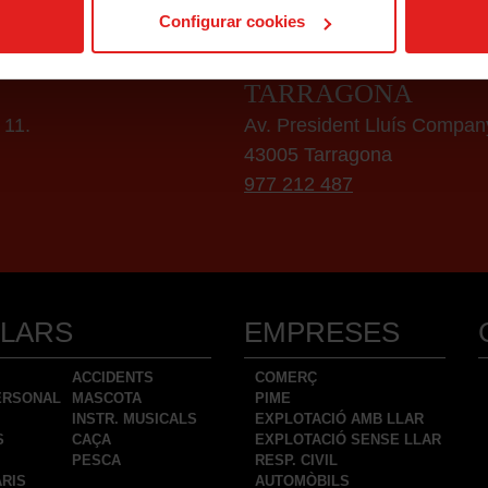
Configurar cookies
IÓ COMERCIAL
DELEGACIÓ COME
TARRAGONA
 11.
Av. President Lluís Compan
43005 Tarragona
977 212 487
ULARS
EMPRESES
ACCIDENTS
COMERÇ
PERSONAL
MASCOTA
PIME
INSTR. MUSICALS
EXPLOTACIÓ AMB LLAR
S
CAÇA
EXPLOTACIÓ SENSE LLAR
PESCA
RESP. CIVIL
ARIS
AUTOMÒBILS