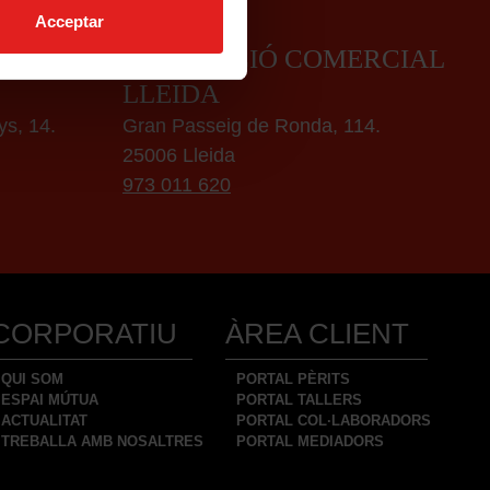
Acceptar
RCIAL
DELEGACIÓ COMERCIAL
LLEIDA
ys, 14.
Gran Passeig de Ronda, 114.
25006 Lleida
973 011 620
CORPORATIU
ÀREA CLIENT
QUI SOM
PORTAL PÈRITS
ESPAI MÚTUA
PORTAL TALLERS
ACTUALITAT
PORTAL COL·LABORADORS
TREBALLA AMB NOSALTRES
PORTAL MEDIADORS