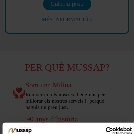
Calcula preu
MÉS INFORMACIÓ >
PER QUÈ MUSSAP?
Som una Mútua
Reinvertim els nostres beneficis per
millorar els nostres serveis i perquè
paguis un preu just.
90 anys d’història
Portem més de 90 anys protegint el que