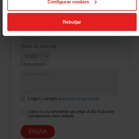
Configurar cookies
Adreça electrònica
Rebutjar
Telèfon
Hora de trucada
Comentaris
Llegeix i accepta la
política de privacitat
Uneix-te a la newsletter per estar al dia d’accions
i promocions molt nostres.
ENVIA