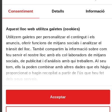
més t’estimes amb un tracte proper i
resolutiu.
Consentiment
Detalls
Informació
Transparents i ètics
Som una asseguradora ètica, solidària i
Aquest lloc web utilitza galetes (cookies)
sostenible, certificada pel distintiu de
qualitat EthSI.
Utilitzem galetes per personalitzar el contingut i els
anuncis, oferir funcions de mitjans socials i analitzar el
trànsit del lloc. També compartim la informació sobre com
feu servir el nostre lloc amb els col·laboradors de mitjans
socials, de publicitat i d'anàlisis amb qui treballem. Al seu
VOLS QUE ET
torn, ells la poden combinar amb altres dades que els hàgiu
TRUQUEM?
proporcionat o hagin recopilat a partir de l'ús que heu fet
dels seus serveis.
Nom
Acceptar
Cognoms