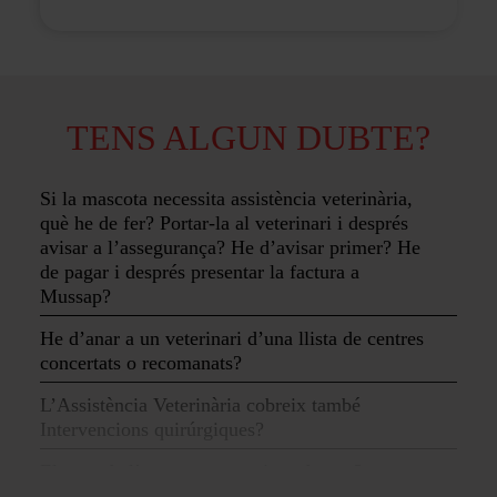
TENS ALGUN DUBTE?
Si la mascota necessita assistència veterinària,
què he de fer? Portar-la al veterinari i després
avisar a l’assegurança? He d’avisar primer? He
de pagar i després presentar la factura a
Mussap?
He d’anar a un veterinari d’una llista de centres
concertats o recomanats?
L’Assistència Veterinària cobreix també
Intervencions quirúrgiques?
El preu de l’assegurança puja cada any?