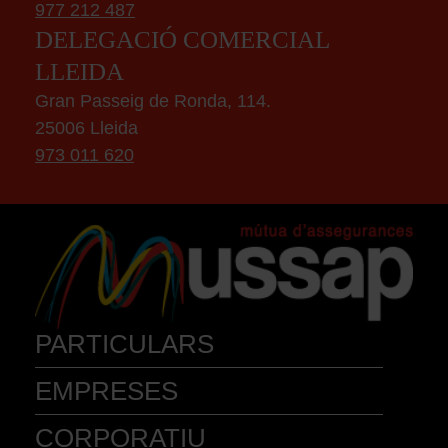
977 212 487
DELEGACIÓ COMERCIAL
LLEIDA
Gran Passeig de Ronda, 114.
25006 Lleida
973 011 620
PARTICULARS
EMPRESES
AUTOMÒBILS
ACCIDENTS
VEHIC. MOB. PERSONAL
MASCOTA
BICICLETA
INSTR. MUSICALS
CORPORATIU
COMERÇ
EMBARCACIONS
CAÇA