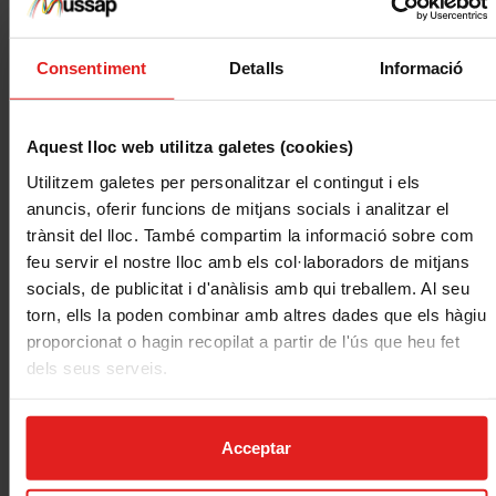
Portem més de 90 anys protegint el que
més t’estimes amb un tracte proper i
resolutiu.
Consentiment
Detalls
Informació
Transparents i ètics
Som una asseguradora ètica, solidària i
Aquest lloc web utilitza galetes (cookies)
sostenible, certificada pel distintiu de
Utilitzem galetes per personalitzar el contingut i els
qualitat EthSI.
anuncis, oferir funcions de mitjans socials i analitzar el
trànsit del lloc. També compartim la informació sobre com
feu servir el nostre lloc amb els col·laboradors de mitjans
socials, de publicitat i d'anàlisis amb qui treballem. Al seu
torn, ells la poden combinar amb altres dades que els hàgiu
VOLS QUE ET
proporcionat o hagin recopilat a partir de l'ús que heu fet
TRUQUEM?
dels seus serveis.
Nom
Acceptar