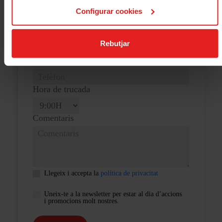
Cognoms
Configurar cookies
Adreça electrònica
Rebutjar
Telèfon
Hora de trucada
Comentaris
Llegeix i accepta la
política de privacitat
Uneix-te a la newsletter per estar al dia d’accions
i promocions molt nostres.