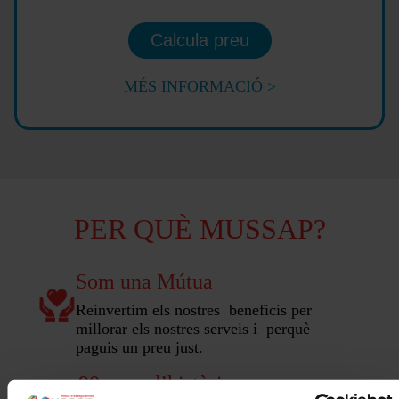
Calcula preu
MÉS INFORMACIÓ >
PER QUÈ MUSSAP?
Som una Mútua
Reinvertim els nostres beneficis per
millorar els nostres serveis i perquè
paguis un preu just.
90 anys d’història