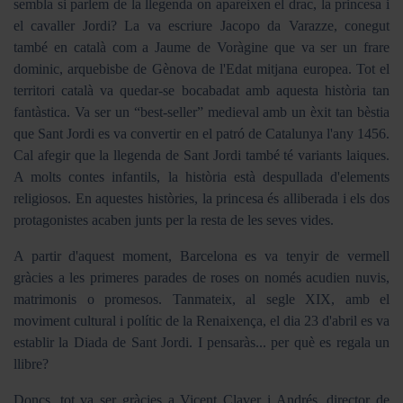
sembla si parlem de la llegenda on apareixen el drac, la princesa i
el cavaller Jordi? La va escriure Jacopo da Varazze, conegut
també en català com a Jaume de Voràgine que va ser un frare
dominic, arquebisbe de Gènova de l'Edat mitjana europea. Tot el
territori català va quedar-se bocabadat amb aquesta història tan
fantàstica. Va ser un “best-seller” medieval amb un èxit tan bèstia
que Sant Jordi es va convertir en el patró de Catalunya l'any 1456.
Cal afegir que la llegenda de Sant Jordi també té variants laiques.
A molts contes infantils, la història està despullada d'elements
religiosos. En aquestes històries, la princesa és alliberada i els dos
protagonistes acaben junts per la resta de les seves vides.
A partir d'aquest moment, Barcelona es va tenyir de vermell
gràcies a les primeres parades de roses on només acudien nuvis,
matrimonis o promesos. Tanmateix, al segle XIX, amb el
moviment cultural i polític de la Renaixença, el dia 23 d'abril es va
establir la Diada de Sant Jordi. I pensaràs... per què es regala un
llibre?
Doncs, tot va ser gràcies a Vicent Claver i Andrés, director de