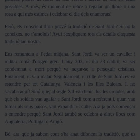
possibles. A més, és moment de rebre o regalar un llibre o una
rosa a qui més estimes i celebrar el dia dels enamorats!
Però, ets conscient d’on prové la tradició de Sant Jordi? Si no la
coneixes, no t’amoïnis! Avui t'expliquem tots els detalls d'aquesta
tradició tan nostra.
Ens remuntem a l’edat mitjana. Sant Jordi va ser un cavaller i
militar romà d'origen grec. L'any 303, el dia 23 d'abril, va ser
condemnat a mort perquè va negar-se a perseguir cristians.
Finalment, el van matar. Seguidament, el culte de Sant Jordi es va
estendre per tot Catalunya, València i les Illes Balears. I, no
s'acaba aquí! Sinó que, al segle XII van tenir lloc les croades, amb
què els soldats van agafar a Sant Jordi com a referent i, quan van
tornar als seus països, van expandir el culte. Ara ja pots començar
a entendre perquè Sant Jordi també se celebra a altres llocs com
Anglaterra, Portugal o Aragó.
Bé, ara que ja sabem com s'ha anat difonent la tradició, què us