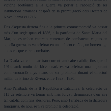
victòria borbònica a la guerra va portar a l'abolició de les
institucions catalanes després de la promulgació dels Decrets de
Nova Planta el 1716.
Des d'aquesta derrota fins a la primera commemoració va passar
més d'un segle quan el 1886, a la parròquia de Santa Maria del
Mar, on es troben enterrats centenars de combatents caiguts en
aquella guerra, es va celebrar en un ambient catòlic, un homenatge
a tots els que varen combatre.
La Diada va continuar transcorrent amb aire catòlic, fins que el
1914, amb motiu del bicentenari, es va celebrar una important
commemoració anys abans de ser prohibida durant el directori
militar de Primo de Rivera, entre 1923 i 1930.
Amb l'arribada de la II República a Catalunya, la celebració de
l'11 de setembre va tornar amb més força i desmarcada d'un aire
tan catòlic com fins aleshores. Però, amb l'arribada de la dictadura
franquista, de nou, se'n va prohibir la celebració.