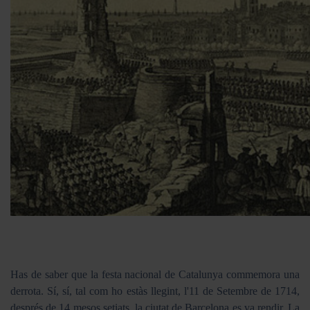
Has de saber que la festa nacional de Catalunya commemora una
derrota. Sí, sí, tal com ho estàs llegint, l'11 de Setembre de 1714,
després de 14 mesos setiats, la ciutat de Barcelona es va rendir. La