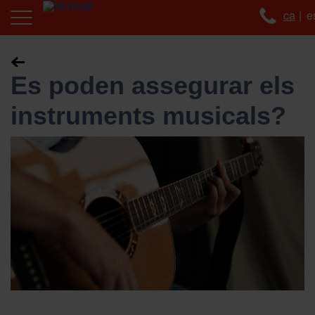
ca
e
Es poden assegurar els
instruments musicals?