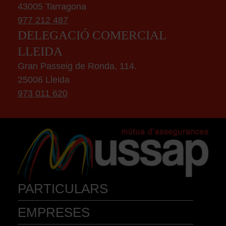
43005 Tarragona
977 212 487
DELEGACIÓ COMERCIAL
LLEIDA
Gran Passeig de Ronda, 114.
25006 Lleida
973 011 620
PARTICULARS
EMPRESES
AUTOMÒBILS
ACCIDENTS
VEHIC. MOB. PERSONAL
MASCOTA