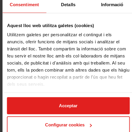
a un límit molt peti.
Consentiment
Detalls
Informació
Per tant, comptar amb
una assegurança específica
d’instruments que contempli totes les possibilitats
és, sense
Aquest lloc web utilitza galetes (cookies)
dubte,
la millor opció
.
Utilitzem galetes per personalitzar el contingut i els
Pot ser una
assegurança individual per a un músic i el/ seu/s
anuncis, oferir funcions de mitjans socials i analitzar el
instruments
, o una assegurança que cobreixi tots els instruments
trànsit del lloc. També compartim la informació sobre com
d’una banda, orquestra, o una sala de concerts, escola …
feu servir el nostre lloc amb els col·laboradors de mitjans
socials, de publicitat i d'anàlisis amb qui treballem. Al seu
Siguis el perfil que siguis, a Mussap disposem de la millor
torn, ells la poden combinar amb altres dades que els hàgiu
assegurança d’instruments
. Una assegurança que
cobreix els
proporcionat o hagin recopilat a partir de l'ús que heu fet
instruments a tot risc
per cops, caigudes, robatori, etc, siguin on
dels seus serveis.
siguin, a tot el món, fins i tot durant el seu transport en qualsevol
mitjà. A més també es dona
cobertura en les mateixes
condicions als accessoris
, sovint també molt cars i delicats, com
Acceptar
fundes, arquets, embocadures …
Fins i tot, en el cas que el teu instrument hagi rebut un cop i
Configurar cookies
s’estigui reparant, a Mussap et cobrim a més de la reparació, el