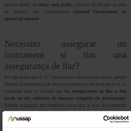
atendre també els
danys més petits
, i davant del fet que no para
de moure’s, que l’assegurança
cobreixi l’instrument en
qualsevol situació
.
Necessito assegurar un
instrument si tinc una
assegurança de llar?
Per qui pensi que ja té l’instrument o instruments coberts perquè
disposa d’assegurança de llar o d’assegurança de local on els té, és
important tenir en compte que
les assegurances de llar o dels
locals no ens cobriran de manera completa els instruments
.
Estaran assegurats pels mateixos riscos que la resta dels elements
de casa o del local: Incendi, Robatori, danys per aigua … Però
l’instrument no estarà cobert si ha rebut un cop, ha caigut a terra o
li ha passat qualsevol cosa fora de casa o del local, o si de cas fins