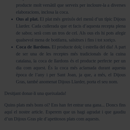
producte molt versàtil que serveix per incloure-la a diverses
elaboracions, inclosa la coca.
Ous al plat.
El plat més greixós del menú d’un típic Dijous
Llarder. Cada cullerada que et facis d’aquesta recepta plena
de sabor, serà com un tros de cel. Als ous els hi pots afegir
qualsevol mena de botifarra, salsitxes i fins i tot xoriço.
Coca de llardons.
El producte dolç i estrella del dia! A part
de ser una de les receptes més tradicionals de la cuina
catalana, la coca de llardons és el producte perfecte per un
dia com aquest. És la coca més aclamada durant aquesta
època de l’any i per Sant Joan, ja que, a més, el Dijous
Gras, també anomenat Dijous Llarder, porta el seu nom.
Desitjant donar-li una queixalada!
Quins plats més bons oi? Ens han fet entrar una gana... Doncs fins
aquí el nostre article. Esperem que us hagi agradat i que gaudiu
d’un Dijous Gras ple d’apetitosos plats com aquests.