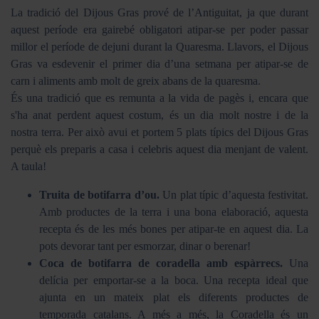
La tradició del Dijous Gras prové de l’Antiguitat, ja que durant
aquest període era gairebé obligatori atipar-se per poder passar
millor el període de dejuni durant la Quaresma. Llavors, el Dijous
Gras va esdevenir el primer dia d’una setmana per atipar-se de
carn i aliments amb molt de greix abans de la quaresma.
És una tradició que es remunta a la vida de pagès i, encara que
s'ha anat perdent aquest costum, és un dia molt nostre i de la
nostra terra. Per això avui et portem 5 plats típics del Dijous Gras
perquè els preparis a casa i celebris aquest dia menjant de valent.
A taula!
Truita de botifarra d’ou.
Un plat típic d’aquesta festivitat.
Amb productes de la terra i una bona elaboració, aquesta
recepta és de les més bones per atipar-te en aquest dia. La
pots devorar tant per esmorzar, dinar o berenar!
Coca de botifarra de coradella amb espàrrecs.
Una
delícia per emportar-se a la boca. Una recepta ideal que
ajunta en un mateix plat els diferents productes de
temporada catalans. A més a més, la Coradella és un