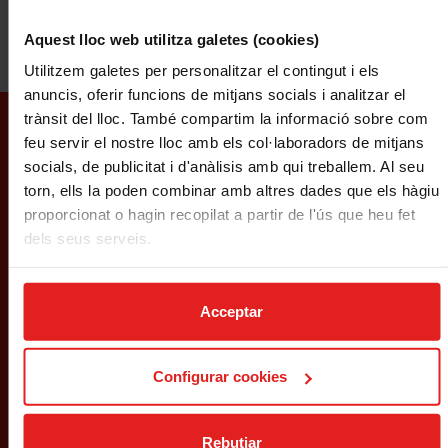
prepara els escuradents perquè tens una cita amb aquesta festa tan
nostra. I que per molts anys!
Aquest lloc web utilitza galetes (cookies)
Utilitzem galetes per personalitzar el contingut i els
anuncis, oferir funcions de mitjans socials i analitzar el
trànsit del lloc. També compartim la informació sobre com
SUBSCRIU-TE A LA
feu servir el nostre lloc amb els col·laboradors de mitjans
NOSTRA
socials, de publicitat i d'anàlisis amb qui treballem. Al seu
torn, ells la poden combinar amb altres dades que els hàgiu
NEWSLETTER
proporcionat o hagin recopilat a partir de l'ús que heu fet
dels seus serveis.
Acceptar
Llegeix i accepta la
política de privacitat
Configurar cookies
mussapassegurances@mussap.com
SEU CENTRAL
Rebutjar