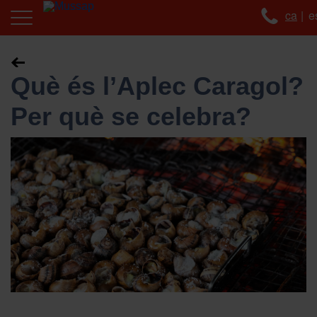
ca
e
Què és l’Aplec Caragol?
Per què se celebra?