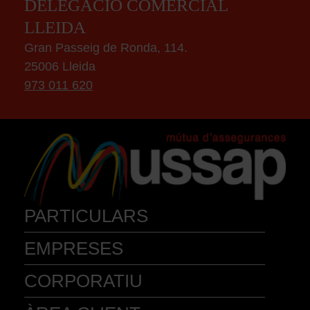
DELEGACIÓ COMERCIAL
LLEIDA
Gran Passeig de Ronda, 114.
25006 Lleida
973 011 620
PARTICULARS
EMPRESES
AUTOMÒBILS
ACCIDENTS
VEHIC. MOB. PERSONAL
MASCOTA
BICICLETA
INSTR. MUSICALS
CORPORATIU
COMERÇ
EMBARCACIONS
CAÇA
PIME
LLAR
PESCA
EXPLOTACIÓ AMB LLAR
QUI SOM