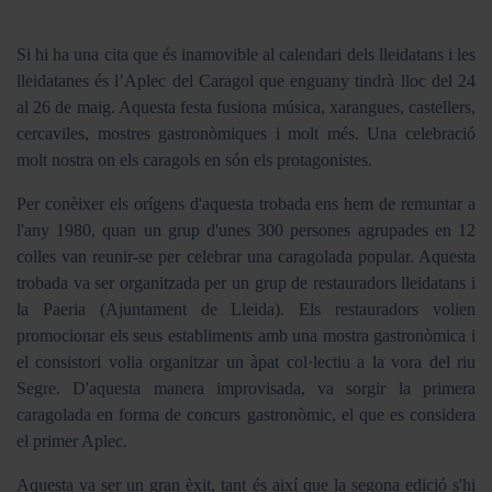
Si hi ha una cita que és inamovible al calendari dels lleidatans i les
lleidatanes és l’Aplec del Caragol que enguany tindrà lloc del 24
al 26 de maig. Aquesta festa fusiona música, xarangues, castellers,
cercaviles, mostres gastronòmiques i molt més. Una celebració
molt nostra on els caragols en són els protagonistes.
Per conèixer els orígens d'aquesta trobada ens hem de remuntar a
l'any 1980, quan un grup d'unes 300 persones agrupades en 12
colles van reunir-se per celebrar una caragolada popular. Aquesta
trobada va ser organitzada per un grup de restauradors lleidatans i
la Paeria (Ajuntament de Lleida). Els restauradors volien
promocionar els seus establiments amb una mostra gastronòmica i
el consistori volia organitzar un àpat col·lectiu a la vora del riu
Segre. D'aquesta manera improvisada, va sorgir la primera
caragolada en forma de concurs gastronòmic, el que es considera
el primer Aplec.
Aquesta va ser un gran èxit, tant és així que la segona edició s'hi