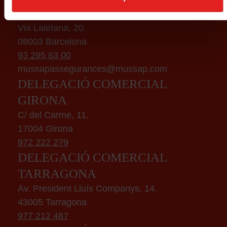
BARCELONA
Via Laietana, 20.
08003 Barcelona
93 295 63 00
mussapassegurances@mussap.com
DELEGACIÓ COMERCIAL
GIRONA
C/ del Carme, 11.
17004 Girona
972 222 279
DELEGACIÓ COMERCIAL
TARRAGONA
Av. President Lluís Companys, 14.
43005 Tarragona
977 212 487