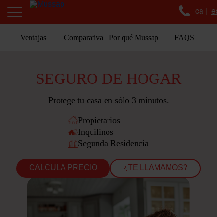
ca
e
Ventajas
Comparativa
Por qué Mussap
FAQS
SEGURO DE HOGAR
Protege tu casa en sólo 3 minutos.
Propietarios
Inquilinos
Segunda Residencia
CALCULA PRECIO
¿TE LLAMAMOS?