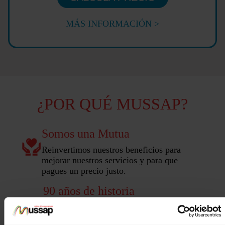
MÁS INFORMACIÓN >
¿POR QUÉ MUSSAP?
Somos una Mutua
Reinvertimos nuestros beneficios para
mejorar nuestros servicios y para que
pagues un precio justo.
90 años de historia
Llevamos más de 90 años protegiendo lo
que más quieres con un trato cercano y