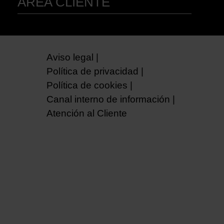
ÁREA CLIENTE
EXPLOTACIÓN SIN HOGAR
ESPACIO MUTUA
ALQUILER VIVIENDAS
RESP. CIVIL
ACTUALIDAD
ALQUILER LOCALES
PORTAL PERITOS
AUTOMÓVILES
TRABAJA CON NOSOTROS
CARAVANA
PORTAL TALLERES
ALQUILER VIVIENDAS
PORTAL COLABORADORES
ALQUILER LOCALES
PORTAL MEDIADORES
ACCIDENTES
Aviso legal
Política de privacidad
Política de cookies
Canal interno de información
Atención al Cliente