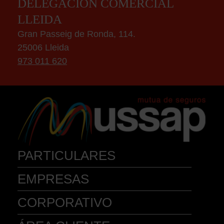
DELEGACIÓN COMERCIAL
LLEIDA
Gran Passeig de Ronda, 114.
25006 Lleida
973 011 620
PARTICULARES
EMPRESAS
AUTOMÓVILES
ACCIDENTES
VEHÍC. MOV. PERSONAL
MASCOTA
BICICLETA
INSTR. MUSICALES
CORPORATIVO
COMERCIO
EMBARCACIONES
CAZA
PYME
HOGAR
PESCA
EXPLOTACIÓN CON HOGAR
QUÍENES SOMOS
COM. PROPIETARIOS