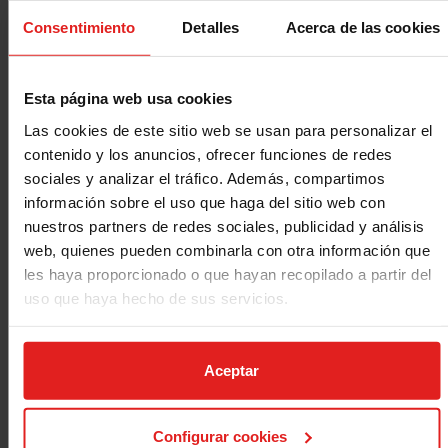
resolutivo.
Consentimiento
Detalles
Acerca de las cookies
Transparentes y éticos
Somos una aseguradora ética, solidaria y
sostenible certificada por el distintivo de
Esta página web usa cookies
calidad EthSI.
Las cookies de este sitio web se usan para personalizar el
contenido y los anuncios, ofrecer funciones de redes
sociales y analizar el tráfico. Además, compartimos
información sobre el uso que haga del sitio web con
nuestros partners de redes sociales, publicidad y análisis
¿QUIERES QUE TE
web, quienes pueden combinarla con otra información que
LLAMEMOS?
les haya proporcionado o que hayan recopilado a partir del
uso que haya hecho de sus servicios.
Nombre
Aceptar
Apellidos
Configurar cookies