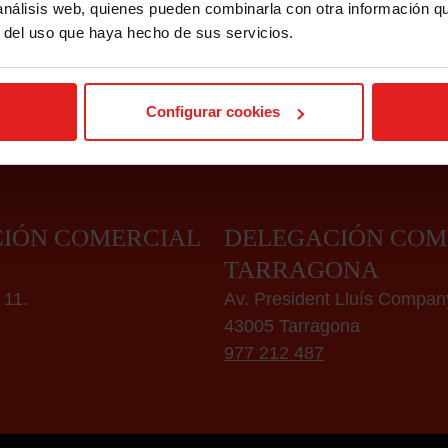
 análisis web, quienes pueden combinarla con otra información q
r del uso que haya hecho de sus servicios.
Configurar cookies
mussapasseg
IÓN COMERCIAL
DELEGACIÓN COM
TARRAGONA
 11.
Av. President Lluís Compan
43005 Tarragona
977 212 487