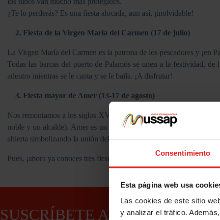
los niños van mucho más protegidos.
¿Te lo perderás? Es una fiesta alocada, aun así, ¡inolvidable!
2. Fiesta de la Virgen María del Carmen (17 de julio)
La Virgen María del Carmen es la patrona de los pescadores y ¡en Pala
Todas las barcas del puerto de Palamós se unen a la festividad, de 
adentro mientras se le canta y se le baila. ¡A disfrutar!
3. Fiesta mayor de Amer (13-17 de agosto)
Nos remontamos a los siglos XVI y XVII, donde muchos pueblos catala
noble y un alcalde). Amer es un pueblo catalán que ha seguido con e
abierta simbolizando la unión del pueblo. Es precioso poder contempla
Consentimiento
Pues, ¡ahora ya conoces tres fiestas catalanas tradicionales que no
Esta página web usa cookie
Las cookies de este sitio we
SUSCRÍBETE A NUESTRA
y analizar el tráfico. Ademá