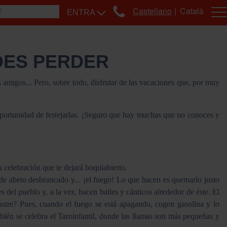
Castellano
Català
ENTRA
DES PERDER
s amigos... Pero, sobre todo, disfrutar de las vacaciones que, por muy
oportunidad de festejarlas. ¡Seguro que hay muchas que no conoces y
 celebración que te dejará boquiabierto.
o de abeto desbrancado y... ¡el fuego! Lo que hacen es quemarlo justo
s del pueblo y, a la vez, hacen bailes y cánticos alrededor de éste. El
rastre? Pues, cuando el fuego se está apagando, cogen gasolina y lo
bién se celebra el Taroinfantil, donde las llamas son más pequeñas y