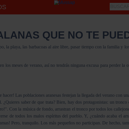
OS
ALANAS QUE NO TE PUE
la playa, las barbacoas al aire libre, pasar tiempo con la familia y lo
 en los meses de verano, así no tendrás ninguna excusa para perder la 
e hacer! Las poblaciones aranesas festejan la llegada del verano con una
al. ¿Quieres saber de que trata? Bien, hay dos protagonistas: un tronc
o!". Con la música de fondo, arrastran el tronco por todos los callejone
erse de todos los malos espíritus del pueblo. Y, ¿cuándo acaba el ar
llamas! Pero, tranquilo. Los más pequeños no participan. De hecho, tam