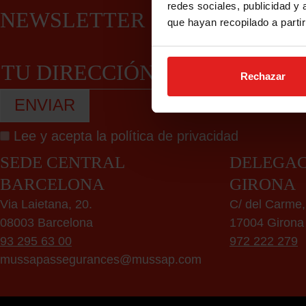
redes sociales, publicidad y
NEWSLETTER
que hayan recopilado a parti
Rechazar
Lee y acepta la
política de privacidad
SEDE CENTRAL
DELEGAC
BARCELONA
GIRONA
Via Laietana, 20.
C/ del Carme,
08003 Barcelona
17004 Girona
93 295 63 00
972 222 279
mussapassegurances@mussap.com