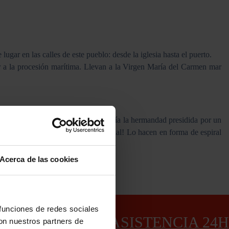
gar en las calles de este pueblo: desde la iglesia hasta el puerto.
iar a la procesión marítima. Llevan a la Virgen María del Carmen mar
cual simbolizaba la señal que aparecía la hermandad presidida por un
ana. ¡Pero, de una manera muy especial! Lo hacen en forma de espiral
 pierdas y resérvate las fechas!
Acerca de las cookies
as ido acompañado!
 funciones de redes sociales
ASISTENCIA 24H
con nuestros partners de