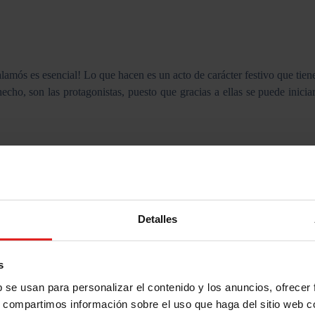
mós es esencial! Lo que hacen es un acto de carácter festivo que tiene lu
hecho, son las protagonistas, puesto que gracias a ellas se puede inic
nes se juntaban y bailaban el contrapàs (baile típico de la misa, el 
sta tradición y, no solo bailan el contrapàs, sino que también la sard
r esta manera tan bonita de dar voz a las tradiciones pasadas. ¡No te lo
Detalles
 te puedes perder! ¡Queremos saber cómo te lo has pasado y con quién h
s
b se usan para personalizar el contenido y los anuncios, ofrecer
s, compartimos información sobre el uso que haga del sitio web 