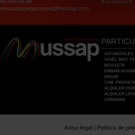
93 295 63 00
972 222 279
mussapassegurances@mussap.com
PARTIC
AUTOMÓVILES
VEHÍC. MOV. 
BICICLETA
EMBARCACION
HOGAR
COM. PROPIET
ALQUILER VIVI
ALQUILER LOC
CARAVANA
Aviso legal
Política de pri