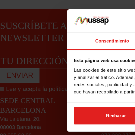
SUSCRÍBETE A NUESTRA
NEWSLETTER
Consentimiento
Esta página web usa cookie
Las cookies de este sitio we
y analizar el tráfico. Ademá
redes sociales, publicidad y
Lee y acepta la
política de privacidad
que hayan recopilado a parti
SEDE CENTRAL
DELEGAC
BARCELONA
GIRONA
Rechazar
Via Laietana, 20.
C/ del Carme,
08003 Barcelona
17004 Girona