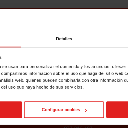
Detalles
s
mussapasseg
b se usan para personalizar el contenido y los anuncios, ofrecer
s, compartimos información sobre el uso que haga del sitio web 
 análisis web, quienes pueden combinarla con otra información q
r del uso que haya hecho de sus servicios.
IÓN COMERCIAL
DELEGACIÓN COM
TARRAGONA
Configurar cookies
 11.
Av. President Lluís Compan
43005 Tarragona