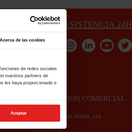
ASISTENCIA 24H
Acerca de las cookies
urances@mussap.com
 funciones de redes sociales
con nuestros partners de
ue les haya proporcionado o
ERCIAL
DELEGACIÓN COMERCIAL
LLEIDA
Aceptar
ys, 14.
Gran Passeig de Ronda, 114.
25006 Lleida