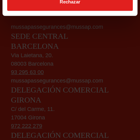
Lee y acepta la
política de privacidad
Rechazar
mussapassegurances@mussap.com
SEDE CENTRAL
BARCELONA
Via Laietana, 20.
08003 Barcelona
93 295 63 00
mussapassegurances@mussap.com
DELEGACIÓN COMERCIAL
GIRONA
C/ del Carme, 11.
17004 Girona
972 222 279
DELEGACIÓN COMERCIAL