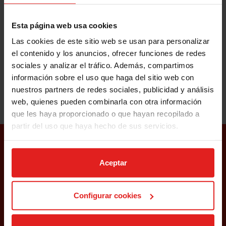
Brava, por los bosques de los Pirineos de Cataluña o salir en
bicicleta.
Esta página web usa cookies
Aunque la mejor opción para combinar verano y mascota son las
Las cookies de este sitio web se usan para personalizar
playas. Su acceso se está flexibilizando en Cataluña, que a estas
el contenido y los anuncios, ofrecer funciones de redes
alturas ya dispone de la oferta más numerosa de la costa
sociales y analizar el tráfico. Además, compartimos
peninsular.
información sobre el uso que haga del sitio web con
nuestros partners de redes sociales, publicidad y análisis
¿A qué lugar irás este verano con tu mejor amigo?
web, quienes pueden combinarla con otra información
que les haya proporcionado o que hayan recopilado a
partir del uso que haya hecho de sus servicios.
SUSCRÍBETE A NUESTRA
NEWSLETTER
Aceptar
Configurar cookies