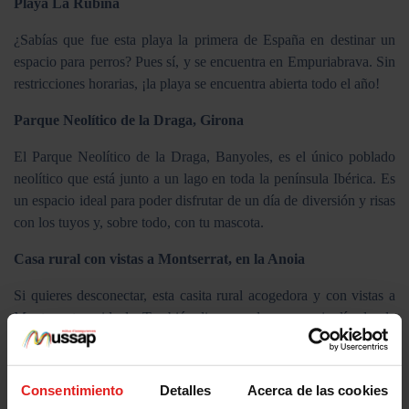
Playa La Rubina
¿Sabías que fue esta playa la primera de España en destinar un
espacio para perros? Pues sí, y se encuentra en Empuriabrava. Sin
restricciones horarias, ¡la playa se encuentra abierta todo el año!
Parque Neolítico de la Draga, Girona
El Parque Neolítico de la Draga, Banyoles, es el único poblado
neolítico que está junto a un lago en toda la península Ibérica. Es
un espacio ideal para poder disfrutar de un día de diversión y risas
con los tuyos y, sobre todo, con tu mascota.
Casa rural con vistas a Montserrat, en la Anoia
Si quieres desconectar, esta casita rural acogedora y con vistas a
Montserrat, es ideal. ¡También dispones de un gran jardín donde
tus mascotas podrán correr libres por un espacio de lo más amplio!
Estas son solo algunas recomendaciones, ¡pero hay muchas!
Consentimiento
Detalles
Acerca de las cookies
Puedes pasear con tu perro por los caminos de ronda de la Costa