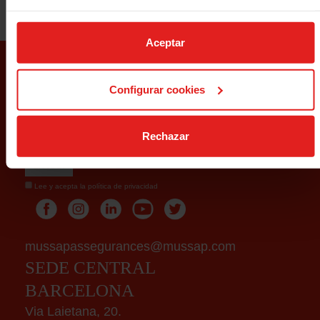
Aceptar
SUSCRÍBETE A NUESTRA
NEWSLETTER
Configurar cookies
Rechazar
Lee y acepta la
política de privacidad
mussapassegurances@mussap.com
SEDE CENTRAL
BARCELONA
Via Laietana, 20.