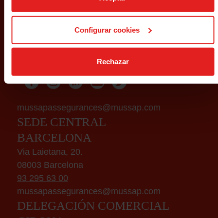
NEWSLETTER
Configurar cookies
Rechazar
Lee y acepta la
política de privacidad
mussapassegurances@mussap.com
SEDE CENTRAL
BARCELONA
Via Laietana, 20.
08003 Barcelona
93 295 63 00
mussapassegurances@mussap.com
DELEGACIÓN COMERCIAL