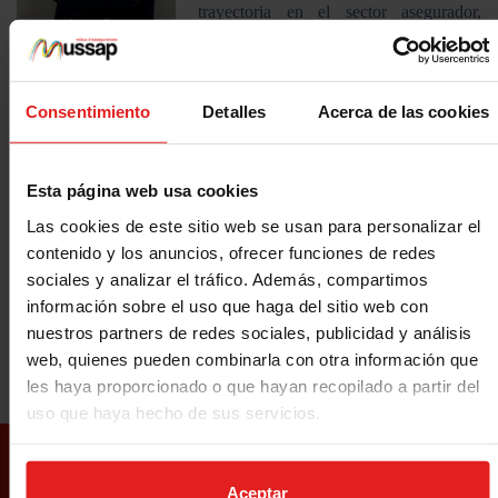
trayectoria en el sector asegurador,
iniciada en el mundo de la correduría de
seguros y culminada con un máster en
Dirección Comercial. Su trayectoria, formación y compromiso le
Consentimiento
Detalles
Acerca de las cookies
permiten asumir con garantías de éxito la nueva responsabilidad
que se le confía.
Marc Castell dirigirá tanto el canal de mediación como el canal de
Esta página web usa cookies
atención directa, manteniendo el objetivo y la misión de ofrecer un
Las cookies de este sitio web se usan para personalizar el
servicio de calidad a mediadores y mutualistas.
contenido y los anuncios, ofrecer funciones de redes
sociales y analizar el tráfico. Además, compartimos
Con este nombramiento se asegura la continuidad y el crecimiento
información sobre el uso que haga del sitio web con
sostenido del área comercial.
nuestros partners de redes sociales, publicidad y análisis
web, quienes pueden combinarla con otra información que
les haya proporcionado o que hayan recopilado a partir del
uso que haya hecho de sus servicios.
SUSCRÍBETE A NUESTRA
Aceptar