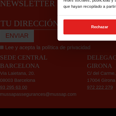
redes sociales, publicidad y
NEWSLETTER
que hayan recopilado a parti
Rechazar
Lee y acepta la
política de privacidad
SEDE CENTRAL
DELEGAC
BARCELONA
GIRONA
Via Laietana, 20.
C/ del Carme,
08003 Barcelona
17004 Girona
93 295 63 00
972 222 279
mussapassegurances@mussap.com