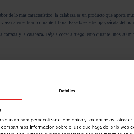
abor de lo más característico, la calabaza es un producto que aporta mu
 asarla en el horno durante 1 hora. Pasado este tiempo, sácala del horno,
la cortada y la calabaza. Déjala cocer a fuego lento durante unos 20 min
otasio, calcio y energía! Una receta fácil y que siempre apetece. Solo n
si quieres, hacer un delicioso puré añadiendo crema de leche con un toq
 que es tu estómago! Si cocinas este otoño alguna de estas recetas, ¡no 
Detalles
s
b se usan para personalizar el contenido y los anuncios, ofrecer
s, compartimos información sobre el uso que haga del sitio web 