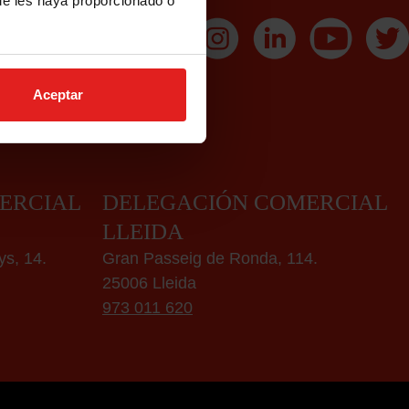
ue les haya proporcionado o
urances@mussap.com
Aceptar
ERCIAL
DELEGACIÓN COMERCIAL
LLEIDA
ys, 14.
Gran Passeig de Ronda, 114.
25006 Lleida
973 011 620