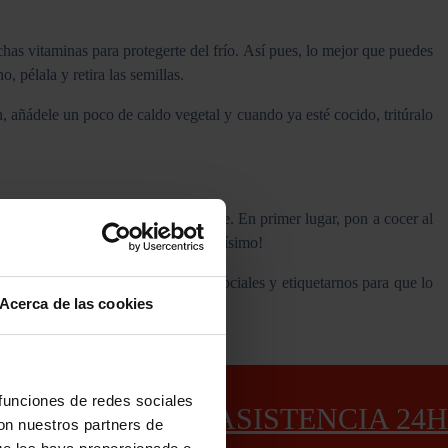
chas vitaminas para protegerte del frío. Así pues, lo mejor que puedes
 pélala y retira las semillas.
, añádele un poco de caldo vegetal y cuando ya esté cocido, tritúralo
ecesitas un boniato y crema de leche. En primer lugar, pon a cocer al
ue especial de vainilla. ¡Queda buenísimo!
dudes en compartirlo en tus redes sociales y etiquetarnos para que lo
Acerca de las cookies
 funciones de redes sociales
ASISTENCIA 24H
con nuestros partners de