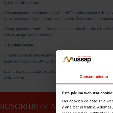
2. Crema de calabaza.
Otra protagonista del otoño: ¡la calabaza! De color naranja y de un s
hacer con una calabaza, es una buena crema. Solo tienes que cortarla y
Ahora, pon una cazuela al fuego con un chorrito de aceite y la cebol
todo hasta que quede cremoso.
3. Boniato cocido.
Y acabamos el artículo de hoy con el boniato, ¡un producto rico en p
horno los boniatos a 180 °C, 45 min. Después, solo toca pelarlos y, 
Bien, hasta aquí nuestro artículo de hoy. ¿Sientes un ruido? ¡Seguro
Consentimiento
podamos ver!
Esta página web usa cookie
Las cookies de este sitio we
SUSCRÍBETE A NUESTRA
y analizar el tráfico. Ademá