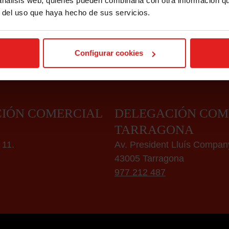
 análisis web, quienes pueden combinarla con otra información q
r del uso que haya hecho de sus servicios.
mussapasseg
Configurar cookies
IÓN COMERCIAL
DELEGACIÓN COM
TARRAGONA
 11.
Av. President Lluís Compan
43005 Tarragona
977 212 487